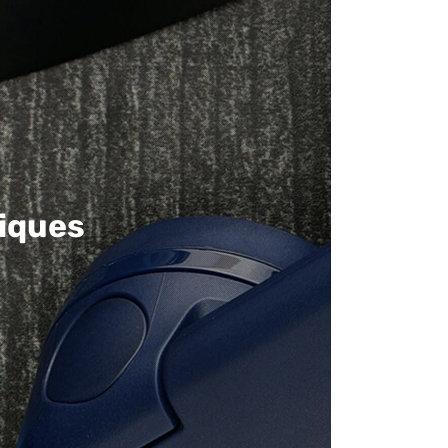
iques​