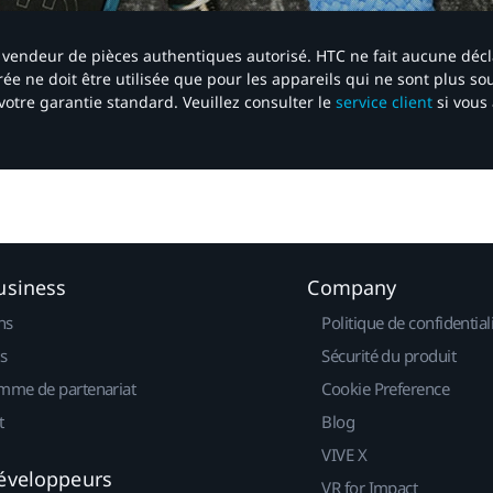
 un vendeur de pièces authentiques autorisé. HTC ne fait aucune déc
ée ne doit être utilisée que pour les appareils qui ne sont plus s
votre garantie standard. Veuillez consulter le
service client
si vous 
usiness
Company
ns
Politique de confidential
s
Sécurité du produit
mme de partenariat
Cookie Preference
t
Blog
VIVE X
éveloppeurs
VR for Impact