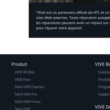
*iFixit est un partenaire officiel de HTC et
sites Web externes. Toute réparation autogér
les réparations peuvent avoir un impact sur 
pour réparer votre appareil.​
Produit
VIVE B
VIVE XR Elite
Solutio
VIVE Flow
Produit
Série VIVE Cosmos
Progra
Série VIVE Pro
Suppor
Série VIVE Focus
VIVE D
Série VIVE