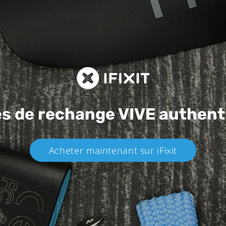
es de rechange
VIVE authent
Acheter maintenant sur iFixit​