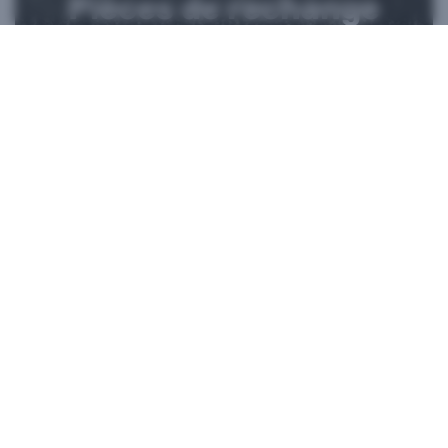
Pièces de rechange
VIVE authentiques​
Acheter maintenant sur iFixit​
*iFixit est un partenaire officiel de HTC et un vendeur de pièces
authentiques autorisé. HTC ne fait aucune déclaration
concernant des déclarations sur des sites Web externes. Toute
réparation autogérée ne doit être utilisée que pour les appareils
qui ne sont plus sous garantie, car les dommages causés par les
réparations peuvent avoir un impact sur votre garantie
standard. Veuillez consulter le
service client
si vous avez besoin
de plus d’informations ou d’aide pour réparer votre appareil.​