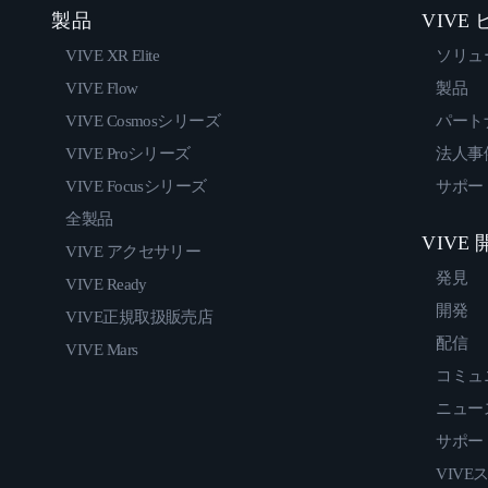
製品
VIVE
VIVE XR Elite
ソリュ
VIVE Flow
製品
VIVE Cosmosシリーズ
パート
VIVE Proシリーズ
法人事
VIVE Focusシリーズ
サポー
全製品
VIVE
VIVE アクセサリー
発見
VIVE Ready
開発
VIVE正規取扱販売店
配信
VIVE Mars
コミュ
ニュー
サポー
VIVE