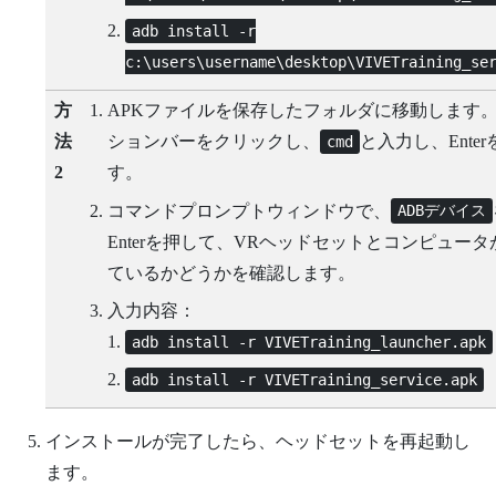
adb install -r
c:\users\username\desktop\VIVETraining_se
方
APKファイルを保存したフォルダに移動します
法
ションバーをクリックし、
と入力し、
Enter
cmd
2
す。
コマンドプロンプトウィンドウで、
ADBデバイス
Enter
を押して、VRヘッドセットとコンピュータ
ているかどうかを確認します。
入力内容：
adb install -r VIVETraining_launcher.apk
adb install -r VIVETraining_service.apk
インストールが完了したら、ヘッドセットを再起動し
ます。