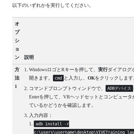
以下のいずれかを実行してください。
オ
プ
シ
ョ
ン
説明
方
Windowsロゴ
と
R
キーを押して、
実行
ダイアログ
法
開きます。
と入力し、
OK
をクリックします
cmd
1
コマンドプロンプトウィンドウで、
ADBデバイス
Enter
を押して、VRヘッドセットとコンピュータ
ているかどうかを確認します。
入力内容：
adb install -r
c:\users\username\desktop\VIVETraining_la