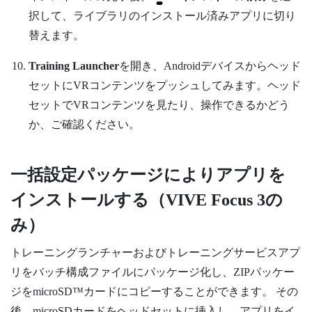
択して、ライブラリのインストール済みアプリに切り
替えます。
Training Launcher
を開き、
Android
デバイスからヘッド
セットにVRコンテンツをプッシュしてみます。ヘッド
セットでVRコンテンツを見たり、操作できるかどう
か、ご確認ください。
一括設定パッケージによりアプリを
インストールする（
VIVE Focus 3
の
み）
トレーニングランチャー
および
トレーニングサービス
アプ
リをバッチ構成ファイルにパッケージ化し、ZIPパッケー
ジを
microSD™
カードにコピーすることができます。 その
後、
microSD
カードをヘッドセットに挿入し、アプリをイ