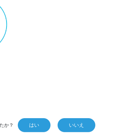
はい
いいえ
たか？