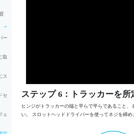
置
パー
に取
にス
ステップ 6：トラッカーを
ドセ
ヒンジがトラッカーの端と平らで平らであること、
フェ
い。 スロットヘッドドライバーを使ってネジを締め
固定