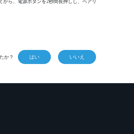
てから、
電源
ボタンを2秒間長押しし、ペアリ
はい
いいえ
たか？