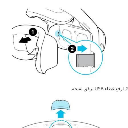
ارفع غطاء USB برفق لفتحه.