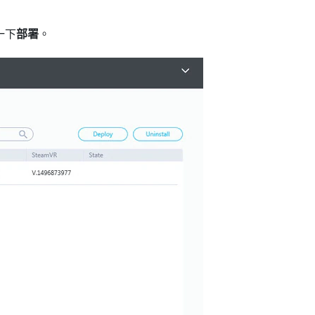
一下
部署
。