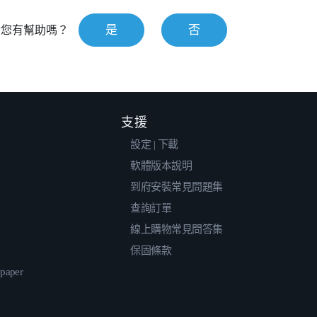
是
否
對您有幫助嗎？
支援
設定 | 下載
軟體版本說明
到府安裝常見問題集
查詢訂單
線上購物常見問答集
保固條款
epaper