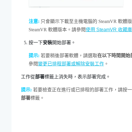
注意:
只會顯示下載至主機電腦的
SteamVR
軟體版
SteamVR
軟體版本。請參閱
使用 SteamVR 收藏庫
按一下
安裝
開始部署。
提示:
若要稍後部署軟體，請選取
在以下時間開始
參閱
變更已排程部署或解除安裝工作
。
工作從
部署
標籤上消失時，表示部署完成。
提示:
若要檢查正在進行或已排程的部署工作，請按一
部署
標籤。