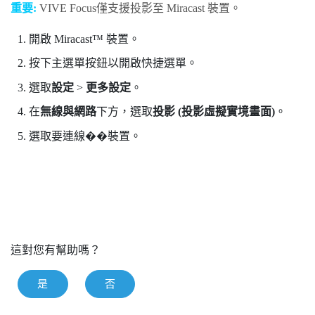
重要:
VIVE Focus
僅支援投影至
Miracast
裝置。
開啟
Miracast™
裝置。
按下
主選單
按鈕以開啟快捷選單。
選取
設定
>
更多設定
。
在
無線與網路
下方，選取
投影 (投影虛擬實境畫面)
。
選取要連線��裝置。
這對您有幫助嗎？
是
否