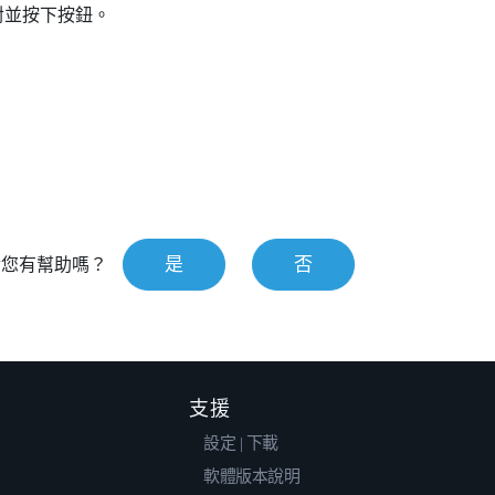
對並按下按鈕。
是
否
對您有幫助嗎？
支援
設定 | 下載
軟體版本說明