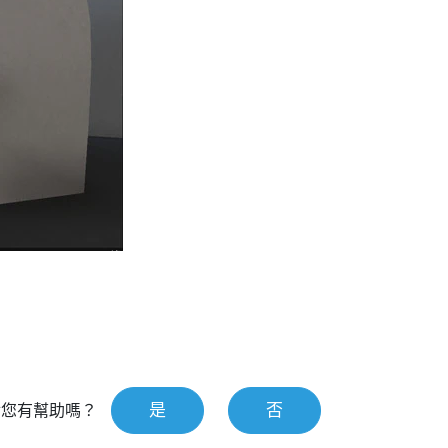
是
否
對您有幫助嗎？