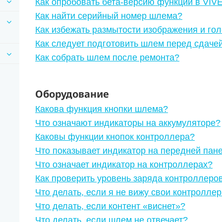
Как опробовать бета-версию функций в VIVE
Как найти серийный номер шлема?
Как избежать размытости изображения и го
Как следует подготовить шлем перед сдачей
Как собрать шлем после ремонта?
Оборудование
Какова функция кнопки шлема?
Что означают индикаторы на аккумуляторе?
Каковы функции кнопок контроллера?
Что показывает индикатор на передней пан
Что означает индикатор на контроллерах?
Как проверить уровень заряда контроллеро
Что делать, если я не вижу свои контролле
Что делать, если контент «виснет»?
Что делать, если шлем не отвечает?