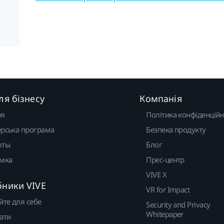
ля бізнесу
Компанія
ня
Політика конфіденційн
рська програма
Безпека продукту
кты
Блог
имка
Прес-центр
VIVE X
бники VIVE
VR for Impact
йте для себе
Security and Privacy
Whitepaper
ати