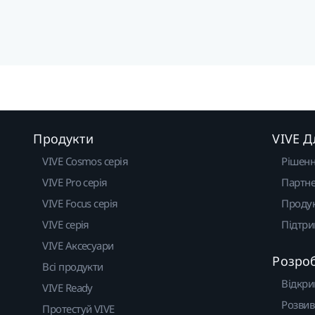
Продукти
VIVE Д
VIVE Cosmos серія
Рішен
VIVE Pro серія
Партне
VIVE Focus серія
Проду
VIVE серія
Підтр
VIVE Аксесуари
Розро
Всі продукти
Відкри
VIVE Ready
Розвив
Протестуй VIVE