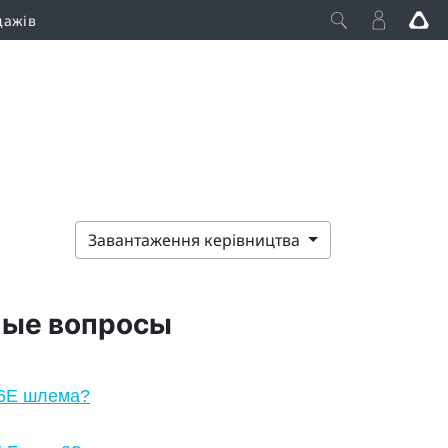
дажів
Завантаження керівництва
мые вопросы
i 6E шлема?