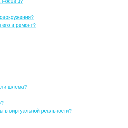
 Focus 3?
ловокружения?
 его в ремонт?
ели шлема?
в?
ры в виртуальной реальности?