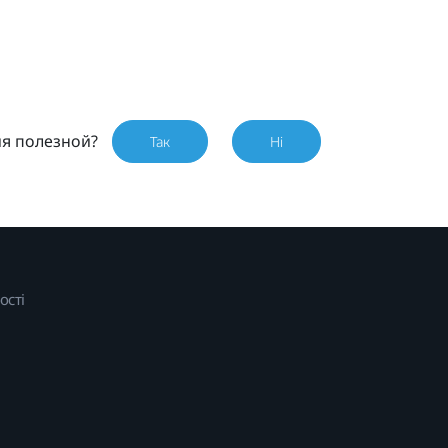
ия полезной?
Так
Ні
ості