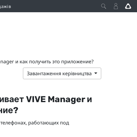
дажів
nager и как получить это приложение?
Завантаження керівництва
ивает
VIVE Manager
и
ние?
 телефонах, работающих под