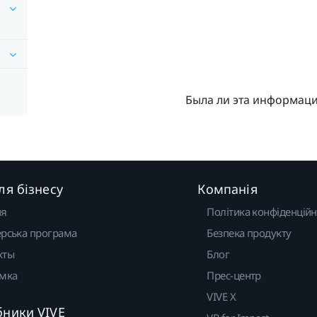
Была ли эта информац
ля бізнесу
Компанія
ня
Політика конфіденційн
рська програма
Безпека продукту
кты
Блог
имка
Прес-центр
VIVE X
бники VIVE