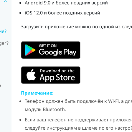
Android
9.0 и более поздних версий
iOS
12.0 и более поздних версий
Загрузить приложение можно по одной из сле
ие?
ger?
з
Примечание:
Телефон должен быть подключён к
Wi‍-Fi
, а д
модуль
Bluetooth
.
Если ваш телефон не поддерживает приложе
следуйте инструкциям в шлеме по его настро