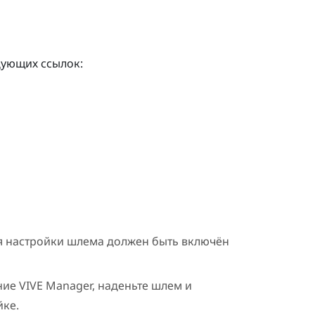
дующих ссылок:
ля настройки шлема должен быть включён
ние
VIVE Manager
, наденьте шлем и
йке.