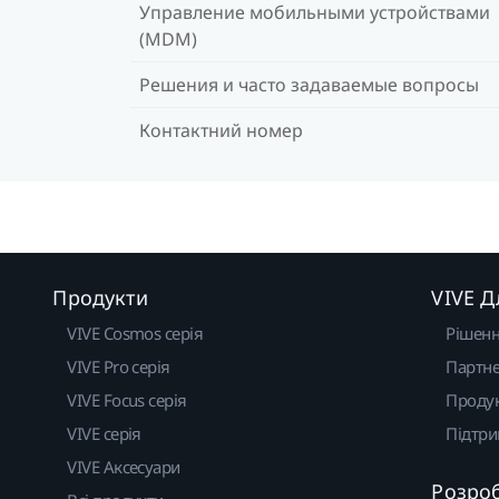
Управление мобильными устройствами
(MDM)
Решения и часто задаваемые вопросы
Контактний номер
Продукти
VIVE Д
VIVE Cosmos серія
Рішен
VIVE Pro серія
Партне
VIVE Focus серія
Проду
VIVE серія
Підтр
VIVE Аксесуари
Розро