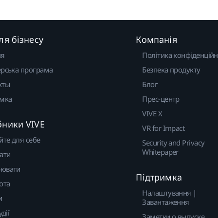
ля бізнесу
Компанія
ня
Політика конфіденційн
рська програма
Безпека продукту
кты
Блог
имка
Прес-центр
VIVE X
бники VIVE
VR for Impact
йте для себе
Security and Privacy
Whitepaper
ати
ювати
Підтримка
ота
Налаштування |
и
Завантаження
удії
Заметки о выпуске