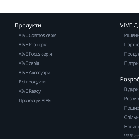
Продукти
VIVE Д
VIVE Cosmos серія
Рішен
VIVE Pro серія
Партне
VIVE Focus серія
Проду
VIVE серія
Підтр
VIVE Аксесуари
Розро
Всі продукти
Відкри
VIVE Ready
Розвив
Протестуй VIVE
Пошир
Спільн
Новин
VIVE ст