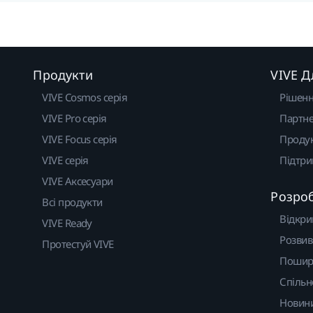
Продукти
VIVE Д
VIVE Cosmos серія
Рішен
VIVE Pro серія
Партне
VIVE Focus серія
Проду
VIVE серія
Підтр
VIVE Аксесуари
Розро
Всі продукти
Відкри
VIVE Ready
Розвив
Протестуй VIVE
Пошир
Спільн
Новин