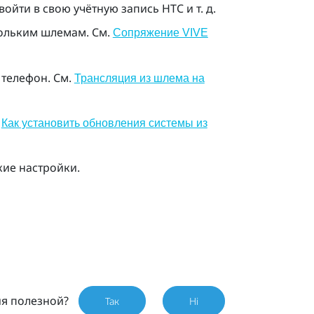
войти в свою учётную запись HTC и т. д.
ольким шлемам. См.
Сопряжение VIVE
телефон. См.
Трансляция из шлема на
.
Как установить обновления системы из
кие настройки.
ия полезной?
Так
Ні