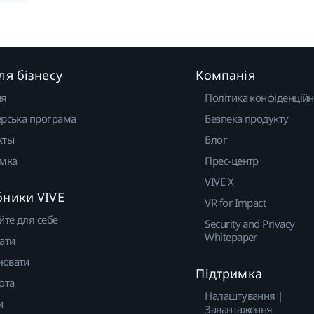
ля бізнесу
Компанія
ня
Політика конфіденційн
рська програма
Безпека продукту
кты
Блог
имка
Прес-центр
VIVE X
бники VIVE
VR for Impact
йте для себе
Security and Privacy
Whitepaper
ати
ювати
Підтримка
ота
Налаштування |
и
Завантаження