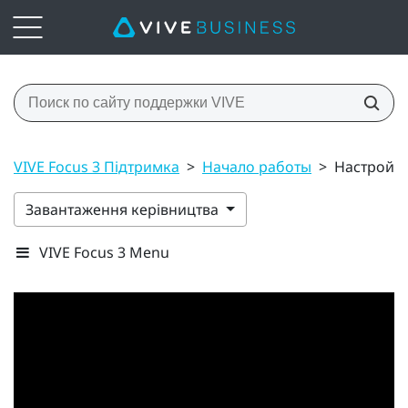
VIVE Focus 3 Підтримка
>
Начало работы
>
Настройка
Завантаження керівництва
VIVE Focus 3 Menu