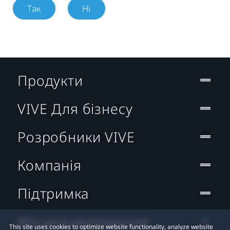
Так
Ні
Продукти
VIVE Для бізнесу
Розробники VIVE
Компанія
Підтримка
Місцезнаходження:
This site uses cookies to optimize website functionality, analyze website