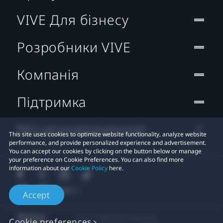
VIVE Для бізнесу
Розробники VIVE
Компанія
Підтримка
Місцезнаходження:
This site uses cookies to optimize website functionality, analyze website
performance, and provide personalized experience and advertisement.
You can accept our cookies by clicking on the button below or manage
your preference on Cookie Preferences. You can also find more
information about our
Cookie Policy
here.
Accept
© 2011-2026 HTC Corporation
Cookie preferences