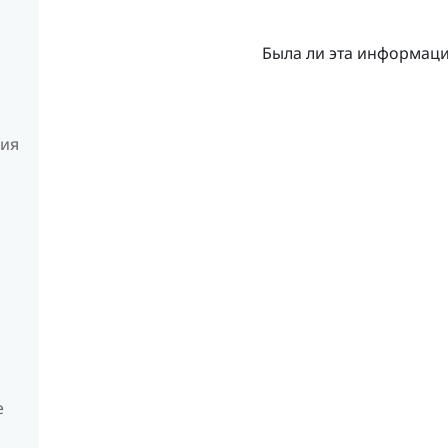
Была ли эта информац
ния
е