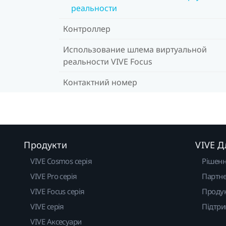
реальности
Контроллер
Использование шлема виртуальной
реальности VIVE Focus
Контактний номер
Продукти
VIVE Д
VIVE Cosmos серія
Рішен
VIVE Pro серія
Партне
VIVE Focus серія
Проду
VIVE серія
Підтр
VIVE Аксесуари