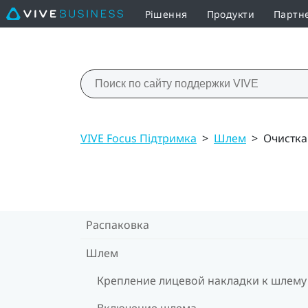
Рішення
Продукти
Партн
VIVE Focus Підтримка
>
Шлем
>
Очистка
Распаковка
Шлем
Крепление лицевой накладки к шлему
Включение шлема