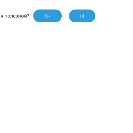
ия полезной?
Так
Ні