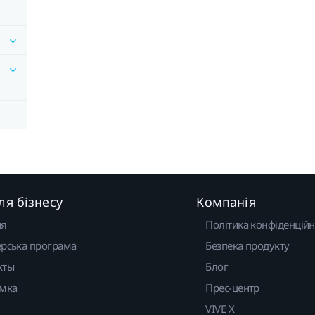
ля бізнесу
Компанія
ня
Політика конфіденційн
рська програма
Безпека продукту
кты
Блог
имка
Прес-центр
VIVE X