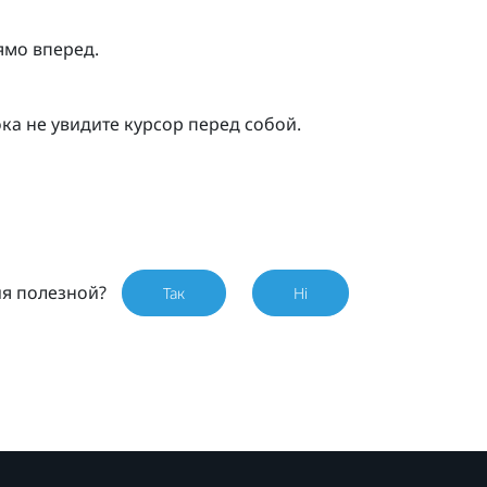
ямо вперед.
ока не увидите курсор перед собой.
ия полезной?
Так
Ні