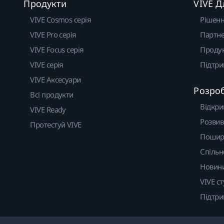
Продукти
VIVE Д
VIVE Cosmos серія
Рішен
VIVE Pro серія
Партне
VIVE Focus серія
Проду
VIVE серія
Підтр
VIVE Аксесуари
Розро
Всі продукти
Відкри
VIVE Ready
Розвив
Протестуй VIVE
Пошир
Спільн
Новин
VIVE ст
Підтр