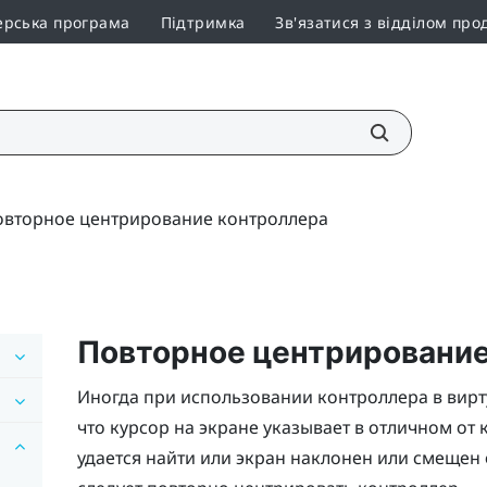
ерська програма
Підтримка
Зв'язатися з відділом про
овторное центрирование контроллера
Повторное центрирование
Иногда при использовании контроллера в вир
что курсор на экране указывает в отличном от
удается найти или экран наклонен или смещен 