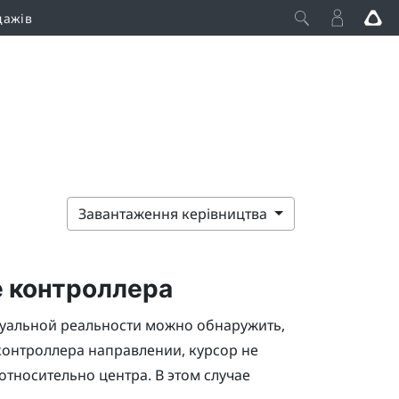
дажів
Завантаження керівництва
 контроллера
туальной реальности можно обнаружить,
 контроллера направлении, курсор не
относительно центра. В этом случае