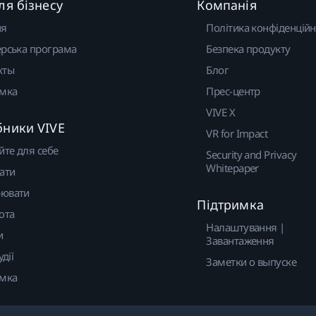
ля бізнесу
Компанія
ня
Політика конфіденційн
рська програма
Безпека продукту
кты
Блог
имка
Прес-центр
VIVE X
бники VIVE
VR for Impact
йте для себе
Security and Privacy
Whitepaper
ати
ювати
Підтримка
ота
Налаштування |
и
Завантаження
удії
Заметки о выпуске
имка