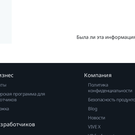
Была ли эта информаци
изнес
Компания
кты
Политика
конфиденциальности
рская программа для
отчиков
Безопасность продукт
ржка
Blog
Новости
азработчиков
VIVE X