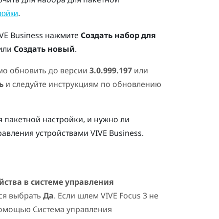
.
ройки
VE Business
нажмите
Создать набор для
или
Создать новый
.
о обновить до версии
3.0.999.197
или
ь
и следуйте инструкциям по обновлению
 пакетной настройки, и нужно ли
равления устройствами VIVE Business
.
йства в системе управления
ся выбрать
Да
. Если шлем
VIVE Focus
3 не
 помощью
Система управления