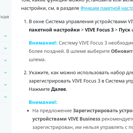
настройки, см. в разделе
Функции пакетной наст
тная
В окне
Система управления устройствами VI
пакетной настройки
>
VIVE Focus 3
>
Пуск
Внимание!:
Систему
VIVE Focus
3 необходим
более поздней. В шлеме выберите
Обновит
шлема.
Укажите, как можно использовать набор для
зарегистрировать
VIVE Focus
3 в
Система уп
Нажмите
Далее
.
Внимание!:
На предложение
Зарегистрировать устро
устройствами VIVE Business
рекомендует
зарегистрирован, им нельзя управлять с