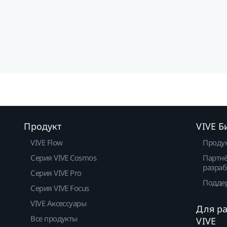
Продукт
VIVE Б
VIVE Flow
Проду
Серия VIVE Cosmos
Партнё
разраб
Серия VIVE Pro
Подде
Серия VIVE Focus
VIVE Аксессуары
Для р
Все продукты
VIVE