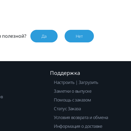
я полезной?
Да
Нет
Поддержка
Настроить | Загрузить
Заметки о выпуске
ов
Помощь с заказом
Статус Заказа
Условия возврата и обмена
Информация о доставке