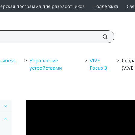
ёрская программа для разработчиков
Поддержка
Свя
usiness
>
Управление
>
VIVE
>
Созда
устройствами
Focus 3
(VIVE