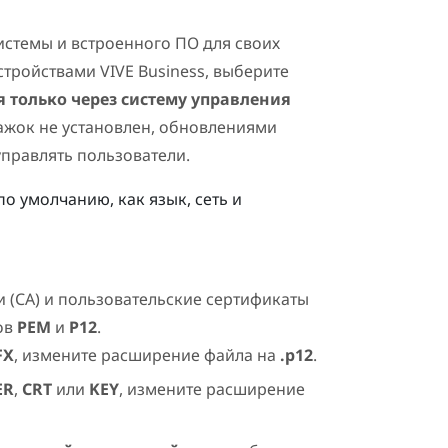
истемы и встроенного ПО для своих
стройствами VIVE Business
, выберите
 только через систему управления
лажок не установлен, обновлениями
управлять пользователи.
по умолчанию, как язык, сеть и
 (CA) и пользовательские сертификаты
ов
PEM
и
P12
.
FX
, измените расширение файла на
.p12
.
ER
,
CRT
или
KEY
, измените расширение