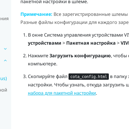
пакетной настройки в шлеме.
Примечание:
Все зарегистрированные шлемы
ения
Разные файлы конфигурации для каждого заре
В окне
Система управления устройствами VI
устройствами
>
Пакетная настройка
>
VIV
Нажмите
Загрузить конфигурацию
, чтобы
компьютере.
Скопируйте файл
в папку
cota_config.html
cus)
настройки.
Чтобы узнать, откуда загрузить
ной
.
набора для пакетной настройки