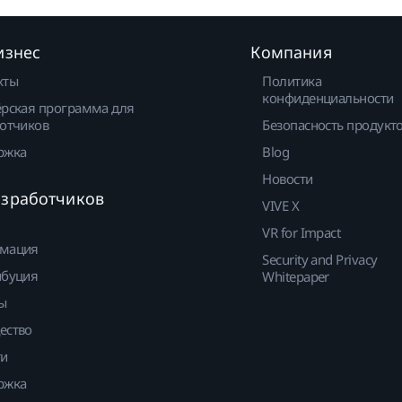
изнес
Компания
кты
Политика
конфиденциальности
рская программа для
отчиков
Безопасность продукт
ржка
Blog
Новости
азработчиков
VIVE X
VR for Impact
мация
Security and Privacy
ибуция
Whitepaper
ы
ество
ти
ржка