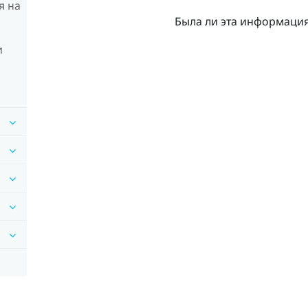
я на
Была ли эта информаци
и