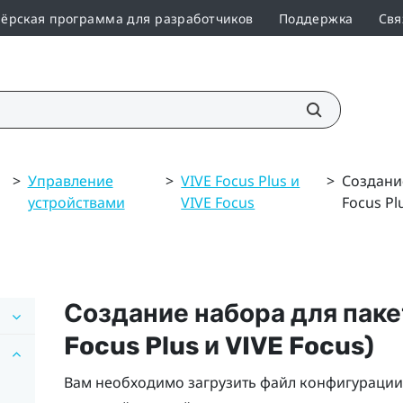
ёрская программа для разработчиков
Поддержка
Свя
>
Управление
>
VIVE Focus Plus и
>
Создани
устройствами
VIVE Focus
Focus Pl
Создание набора для паке
Focus
Plus и
VIVE Focus
)
Вам необходимо загрузить файл конфигурации,