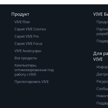
Продукт
VIVE Б
VIVE Flow
Проду
Серия VIVE Cosmos
Партнё
разраб
Серия VIVE Pro
Подде
Серия VIVE Focus
VIVE Аксессуары
Для р
Все продукты
VIVE
Компьютеры,
Инфор
оптимизированные под
Дистр
работу с VIVE
Ресурс
Протестировать VIVE
Сообщ
Новос
Подде