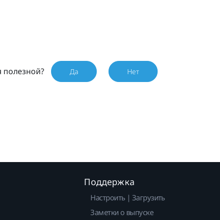
я полезной?
Да
Нет
Поддержка
Настроить | Загрузить
Заметки о выпуске