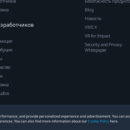
отчиков
Безопасность продукт
ржка
Blog
Новости
азработчиков
VIVE X
VR for Impact
мация
Security and Privacy
ибуция
Whitepaper
ы
ество
ти
ржка
udios
 performance, and provide personalized experience and advertisement. You can ac
е
Cookies
erences. You can also find more information about our
Cookie Policy
here.