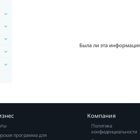
Была ли эта информаци
изнес
Компания
кты
Политика
конфиденциальности
рская программа для