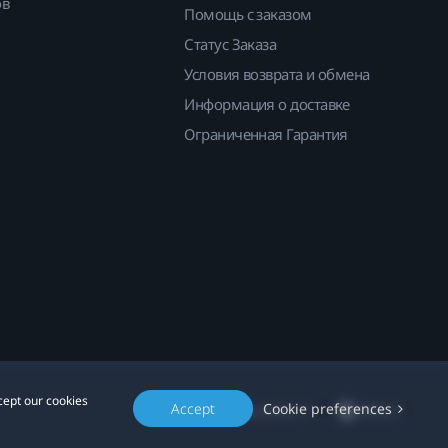
ов
Помощь с заказом
Статус Заказа
Условия возврата и обмена
Информация о доставке
Ограниченная Гарантия
cept our cookies
Accept
Cookie preferences
Location