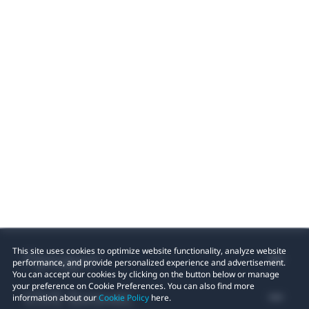
This site uses cookies to optimize website functionality, analyze website
Продукт
performance, and provide personalized experience and advertisement.
You can accept our cookies by clicking on the button below or manage
your preference on Cookie Preferences. You can also find more
VIVE Бизнес
information about our
Cookie Policy
here.