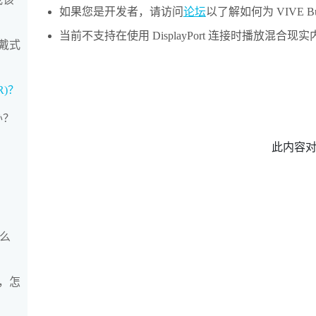
如果您是开发者，请访问
论坛
以了解如何为
VIVE B
当前不支持在使用
DisplayPort
连接时播放混合现实
戴式
R)？
办？
此内容
怎么
，怎