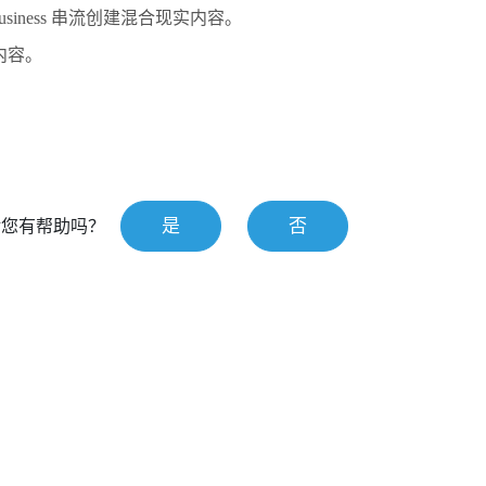
usiness 串流
创建混合现实内容。
内容。
是
否
对您有帮助吗？