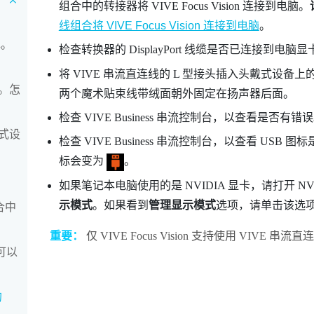
组合中的转接器将
VIVE Focus Vision
连接到电脑。
线组合将 VIVE Focus Vision 连接到电脑
。
色。
检查转换器的
DisplayPort
线缆是否已连接到电脑显
将 VIVE 串流直连线的 L 型接头插入头戴式设备
。怎
两个魔术贴束线带绒面朝外固定在扬声器后面。
检查
VIVE Business 串流控制台
，以查看是否有错误
式设
检查
VIVE Business 串流控制台
，以查看 USB 图
标会变为
。
如果笔记本电脑使用的是
NVIDIA
显卡，请打开
NV
示模式
。如果看到
管理显示模式
选项，请单击该选
合中
重要：
仅
VIVE Focus Vision
支持使用
VIVE 串流直
还可以
的