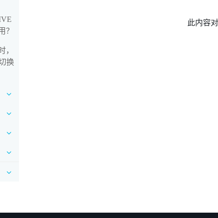
VE
此内容
使用？
合时，
切换