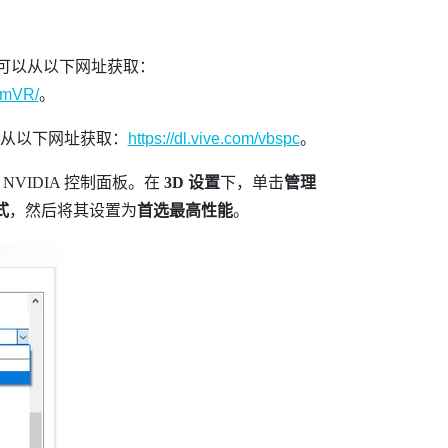
可以从以下网址获取：
amVR/
。
从以下网址获取：
https://dl.vive.com/vbspc
。
开
NVIDIA
控制面板。在
3D 设置
下，单击
管理
式
，然后将其设置为
首选最高性能
。