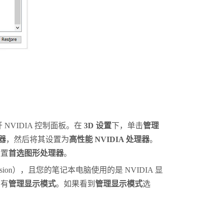
。
开
NVIDIA
控制面板。在
3D 设置
下，单击
管理
器
，然后将其设置为
高性能 NVIDIA 处理器
。
设置
首选图形处理器
。
sion
），且您的笔记本电脑使用的是
NVIDIA
显
否有
管理显示模式
。如果看到
管理显示模式
选