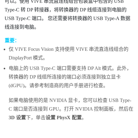
可以。使用
VIVE 串流直连线组合
包装盒中包含的
USB
Type-C
转 DP 转接器，将
转换器
的 DP 线缆连接到电脑的
USB Type-C
端口。 您还需要将
转换器
的 USB Type-A 数据
线连接到电脑。
重要：
仅
VIVE Focus Vision
支持使用
VIVE 串流直连线组合
的
DisplayPort
模式。
电脑上的
USB Type-C
端口需要支持 DP Alt 模式。此外，
转换器
的 DP 线缆所连接的端口必须连接到独立显卡
(dGPU)。请参考制造商的用户手册进行检查。
如果电脑使用的是
NVIDIA
显卡，您可以检查
USB Type-
C
端口是否连接到 GPU。打开
NVIDIA
控制面板，然后在
3D 设置
下，单击
设置 PhysX 配置
。