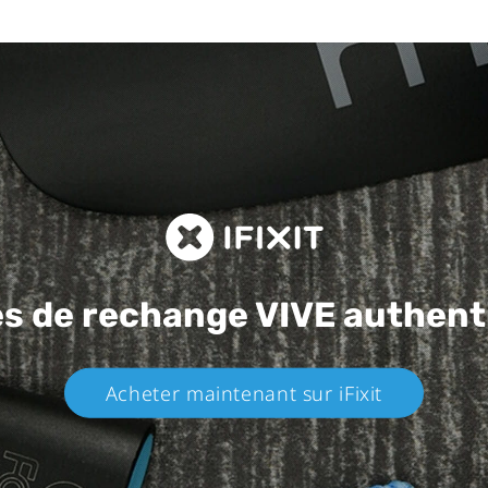
es de rechange
VIVE authent
Acheter maintenant sur iFixit​