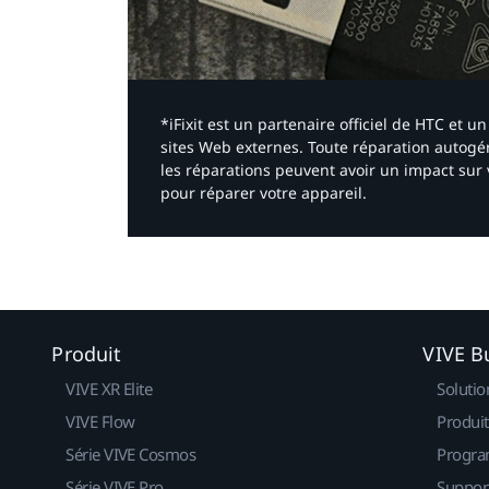
*iFixit est un partenaire officiel de HTC et
sites Web externes. Toute réparation autogér
les réparations peuvent avoir un impact sur 
pour réparer votre appareil.​
Produit
VIVE B
VIVE XR Elite
Solutio
VIVE Flow
Produit
Série VIVE Cosmos
Progra
Série VIVE Pro
Suppor