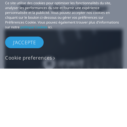
Ce site utilise des cookies pour optimiser les fonctionnalités du site,
Pièces de rechange
analyser les performances du site et fournir une expérience
personnalisée et la publicité. Vous pouvez accepter nos cookies en
cliquant sur le bouton ci-dessous ou gérer vos préférences sur
Préférences Cookie. Vous pouvez également trouver plus d'informations
sur notre
politique Cookies
ici.
J'ACCEPTE
Cookie preferences
Pièces de rechange
VIVE authentiques​
Acheter maintenant sur iFixit​