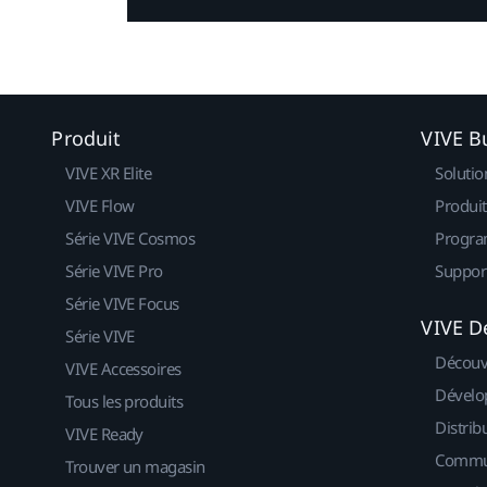
Produit
VIVE B
VIVE XR Elite
Solutio
VIVE Flow
Produit
Série VIVE Cosmos
Progra
Série VIVE Pro
Suppor
Série VIVE Focus
VIVE D
Série VIVE
Découv
VIVE Accessoires
Dévelo
Tous les produits
Distrib
VIVE Ready
Commu
Trouver un magasin