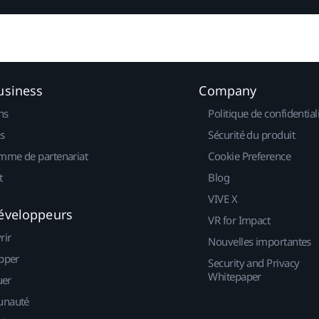
usiness
Company
ns
Politique de confidential
s
Sécurité du produit
mme de partenariat
Cookie Preference
t
Blog
VIVE X
éveloppeurs
VR for Impact
rir
Nouvelles importantes
pper
Security and Privacy
Whitepaper
uer
nauté