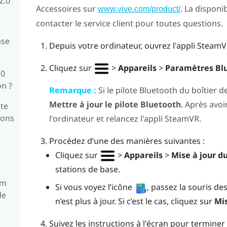
2.0
Accessoires sur
. La disponib
www.vive.com/product/
contacter le service client pour toutes questions.
ase
Depuis votre ordinateur, ouvrez l'appli
SteamV
Cliquez sur
>
Appareils
>
Paramètres Bl
.0
on ?
Remarque :
Si le pilote
Bluetooth
du boîtier de
Mettre à jour le pilote Bluetooth
. Après avoir
te
ions
l'ordinateur et relancez l'appli
SteamVR
.
Procédez d’une des manières suivantes :
Cliquez sur
>
Appareils
>
Mise à jour 
stations de base.
um
Si vous voyez l’icône
, passez la souris d
de
n’est plus à jour. Si c’est le cas, cliquez sur
Mis
Suivez les instructions à l'écran pour terminer