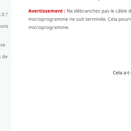
r
Avertissement :
Ne débranchez pas le câble d’
.0 ?
microprogramme ne soit terminée. Cela pourra
ions
microprogramme.
ase
s de
Cela a-t-