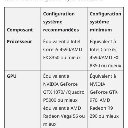
Configuration
Configuration
système
système
Composant
recommandées
minimum
Processeur
Équivalent à
Intel
Équivalent à
Core i5-4590
/
AMD
Intel Core i5-
FX 8350 ou mieux
4590
/
AMD
FX
8350 ou mieux
GPU
Équivalent à
Équivalent à
NVIDIA
GeForce
NVIDIA
GTX 1070/ /Quadro
GeForce
GTX
P5000 ou mieux,
970,
AMD
équivalent à
AMD
Radeon
R9
Radeon
Vega 56 ou
290 ou mieux
mieux