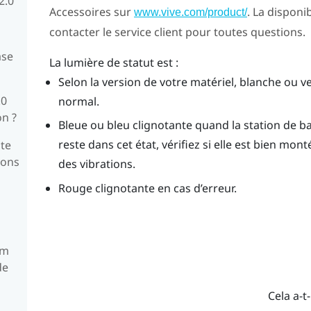
2.0
Accessoires sur
. La disponib
www.vive.com/product/
contacter le service client pour toutes questions.
ase
La lumière de statut est :
Selon la version de votre matériel, blanche ou v
.0
normal.
on ?
Bleue ou bleu clignotante quand la station de base
reste dans cet état, vérifiez si elle est bien mon
te
ions
des vibrations.
Rouge clignotante en cas d’erreur.
um
de
Cela a-t-