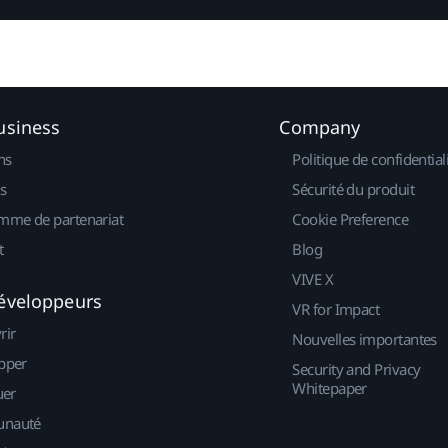
usiness
Company
ns
Politique de confidential
s
Sécurité du produit
mme de partenariat
Cookie Preference
t
Blog
VIVE X
éveloppeurs
VR for Impact
rir
Nouvelles importantes
pper
Security and Privacy
Whitepaper
uer
nauté