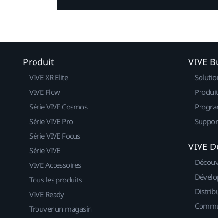
Produit
VIVE B
VIVE XR Elite
Solutio
VIVE Flow
Produit
Série VIVE Cosmos
Progra
Série VIVE Pro
Suppor
Série VIVE Focus
VIVE D
Série VIVE
Découv
VIVE Accessoires
Dévelo
Tous les produits
Distrib
VIVE Ready
Commu
Trouver un magasin