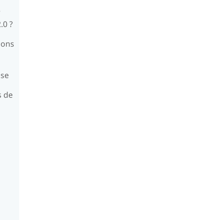
r
.0 ?
ions
ase
s de