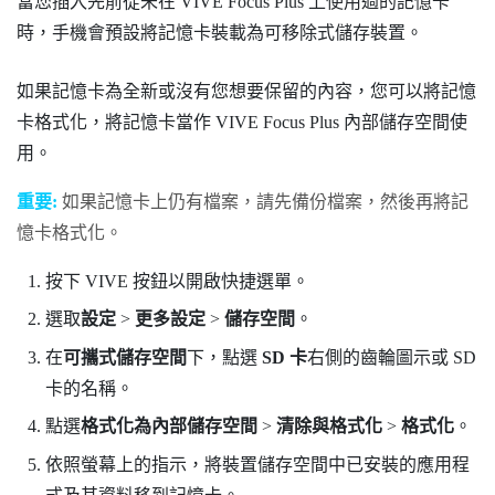
當您插入先前從未在
VIVE Focus
Plus
上使用過的記憶卡
時，手機會預設將記憶卡裝載為可移除式儲存裝置。
如果記憶卡為全新或沒有您想要保留的內容，您可以將記憶
卡格式化，將記憶卡當作
VIVE Focus
Plus
內部儲存空間使
用。
重要:
如果記憶卡上仍有檔案，請先備份檔案，然後再將記
憶卡格式化。
按下
VIVE
按鈕以開啟快捷選單。
選取
設定
>
更多設定
>
儲存空間
。
在
可攜式儲存空間
下，點選
SD 卡
右側的齒輪圖示或 SD
卡的名稱。
點選
格式化為內部儲存空間
>
清除與格式化
>
格式化
。
依照螢幕上的指示，將裝置儲存空間中已安裝的應用程