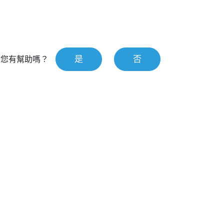
是
否
對您有幫助嗎？