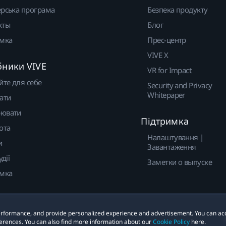
рська програма
Безпека продукту
кты
Блог
имка
Прес-центр
VIVE X
бники VIVE
VR for Impact
йте для себе
Security and Privacy
Whitepaper
ати
ювати
Підтримка
ота
Налаштування |
и
Завантаження
удії
Заметки о выпуске
имка
 performance, and provide personalized experience and advertisement. You can ac
ies
erences. You can also find more information about our
Cookie Policy
here.