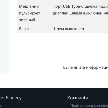
Медленно
Порт
USB Type-C
шлема подкл
пульсирует
дисплей шлема выключен ил
зелёный
Выкл.
Шлем выключен.
Была ли эта информац
ля бізнесу
Компанія
ня
Політика конфіденційн