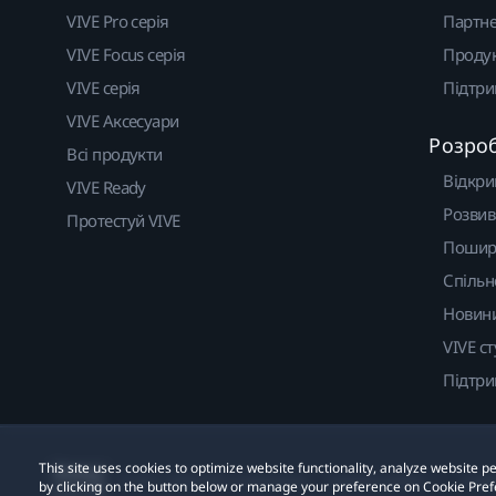
VIVE Pro серія
Партне
VIVE Focus серія
Проду
VIVE серія
Підтр
VIVE Аксесуари
Розро
Всі продукти
Відкри
VIVE Ready
Розвив
Протестуй VIVE
Пошир
Спільн
Новин
VIVE ст
Підтр
This site uses cookies to optimize website functionality, analyze website
© 2011-2026 HTC Corporation
Правові умови
Cook
by clicking on the button below or manage your preference on Cookie Pref