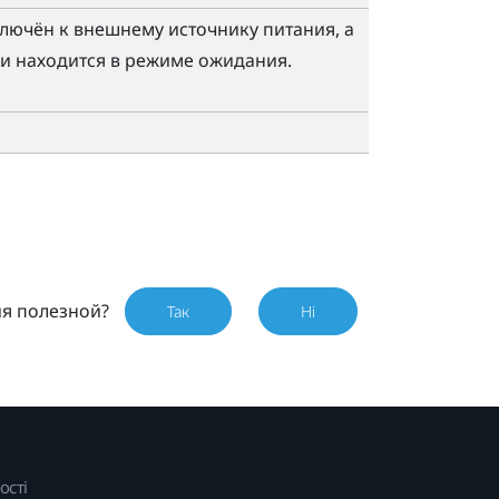
ючён к внешнему источнику питания, а
и находится в режиме ожидания.
ия полезной?
Так
Ні
ості