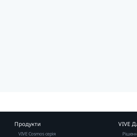
Продукти
VIVE Д
VIVE Cosmos серія
Рішен