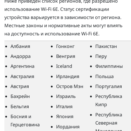
Ниже приведен список регионов, где разрешено
использование
Wi‍-Fi
6E. Статус сертификации
устройства варьируется в зависимости от региона.
Местные законы и нормативные акты могут влиять
на доступность и использование
Wi‍-Fi
6E.
Албания
Гонконг
Пакистан
Андорра
Венгрия
Перу
Аргентина
Iceland
Филиппины
Австралия
Ирландия
Польша
Австрия
Остров Мэн
Португалия
Бахрейн
Израиль
Республика
Кипр
Бельгия
Италия
Республика
Босния и
Япония
Северная
Герцеговина
Иордания
Македония