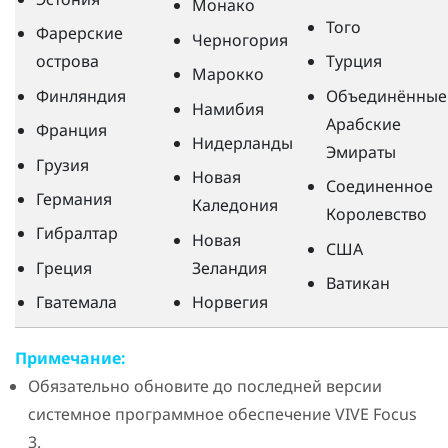
Монако
Того
Фарерские
Черногория
острова
Турция
Марокко
Финляндия
Объединённые
Намибия
Арабские
Франция
Нидерланды
Эмираты
Грузия
Новая
Соединенное
Германия
Каледония
Королевство
Гибралтар
Новая
США
Греция
Зеландия
Ватикан
Гватемала
Норвегия
Примечание:
Обязательно обновите до последней версии
системное программное обеспечение
VIVE Focus
3
.