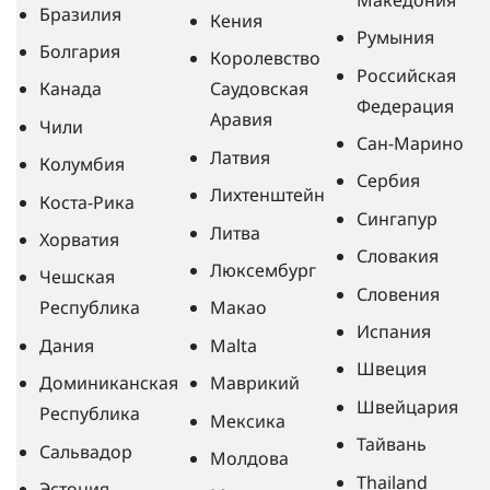
Бразилия
Кения
Румыния
Болгария
Королевство
Российская
Канада
Саудовская
Федерация
Аравия
Чили
Сан-Марино
Латвия
Колумбия
Сербия
Лихтенштейн
Коста-Рика
Сингапур
Литва
Хорватия
Словакия
Люксембург
Чешская
Словения
Республика
Макао
Испания
Дания
Malta
Швеция
Доминиканская
Маврикий
Швейцария
Республика
Мексика
Тайвань
Сальвадор
Молдова
Thailand
Эстония