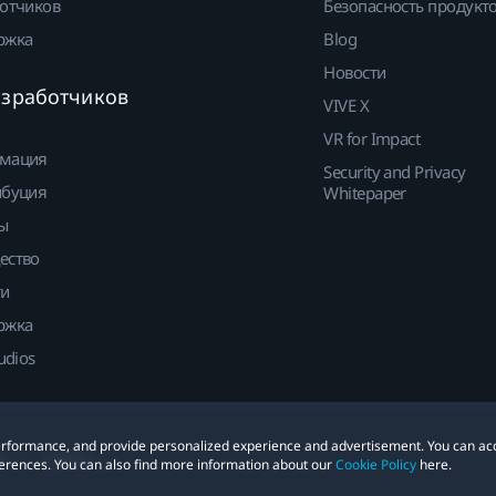
отчиков
Безопасность продукт
ржка
Blog
Новости
азработчиков
VIVE X
VR for Impact
мация
Security and Privacy
ибуция
Whitepaper
ы
ество
ти
ржка
udios
 performance, and provide personalized experience and advertisement. You can ac
е
Cookies
erences. You can also find more information about our
Cookie Policy
here.