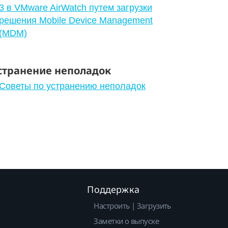
3 в VMware AirWatch путем загрузки
решения Mobile Device Management
(MDM)
странение неполадок
Советы по устранению неполадок
Поддержка
Настроить | Загрузить
Заметки о выпуске