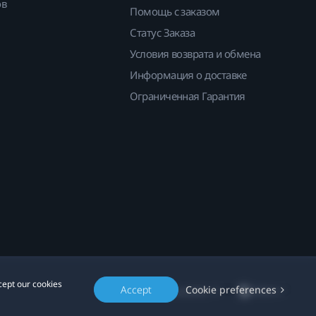
ов
Помощь с заказом
Статус Заказа
Условия возврата и обмена
Информация о доставке
Ограниченная Гарантия
cept our cookies
Accept
Cookie preferences
Location