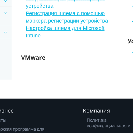
устройства
Регистрация шлема с помощью
маркера регистрации устройства
Настройка шлема для Microsoft
Intune
У
VMware
изнес
Компания
кты
Политика
конфиденциальности
рская программа для