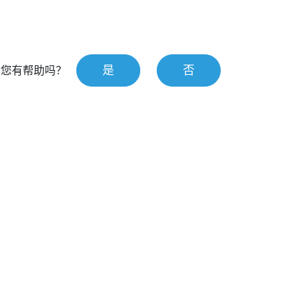
是
否
对您有帮助吗？