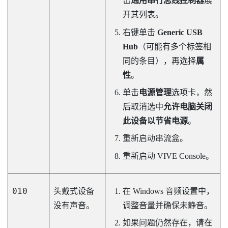
击
通用串行总线控制器
展
开其列表。
右键单击
Generic USB
Hub
（可能有多个标签相
同的条目），再选择
属
性
。
单击
电源管理
选项卡，然
后取消选中
允许电脑关闭
此设备以节省电源
。
重新启动串流盒。
重新启动
VIVE Console
。
010
头戴式设备
在
Windows
音频设置中，
没有声音。
调整音量并确保未静音。
如果问题仍然存在，请在