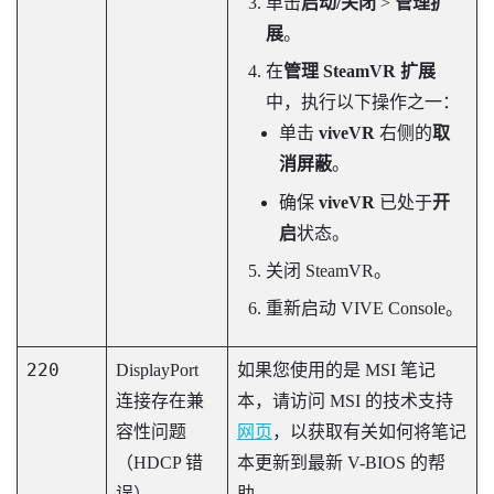
单击
启动/关闭
>
管理扩
展
。
在
管理 SteamVR 扩展
中，执行以下操作之一：
单击
viveVR
右侧的
取
消屏蔽
。
确保
viveVR
已处于
开
启
状态。
关闭
SteamVR
。
重新启动
VIVE Console
。
220
DisplayPort
如果您使用的是 MSI 笔记
连接存在兼
本，请访问 MSI 的技术支持
容性问题
网页
，以获取有关如何将笔记
（HDCP 错
本更新到最新 V-BIOS 的帮
误）
助。