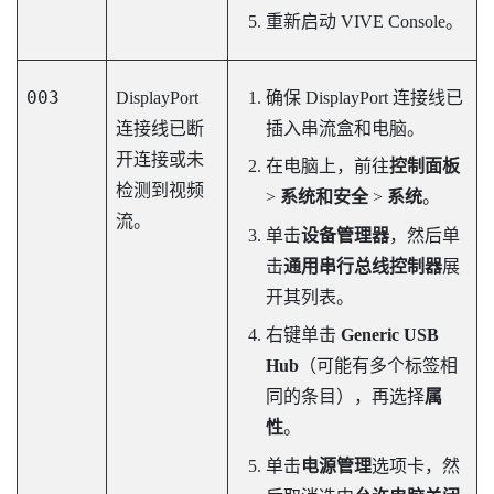
重新启动
VIVE Console
。
003
DisplayPort
确保
DisplayPort
连接线已
连接线已断
插入串流盒和电脑。
开连接或未
在电脑上，前往
控制面板
检测到视频
>
系统和安全
>
系统
。
流。
单击
设备管理器
，然后单
击
通用串行总线控制器
展
开其列表。
右键单击
Generic USB
Hub
（可能有多个标签相
同的条目），再选择
属
性
。
单击
电源管理
选项卡，然