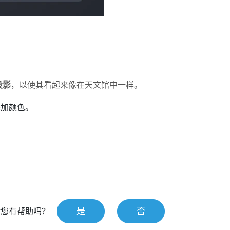
投影
，以使其看起来像在天文馆中一样。
添加颜色。
是
否
对您有帮助吗？