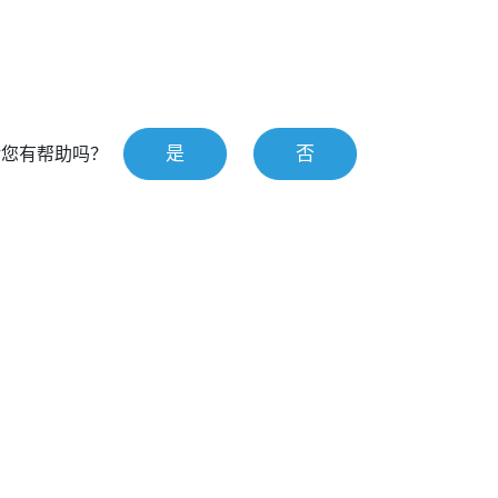
是
否
对您有帮助吗？