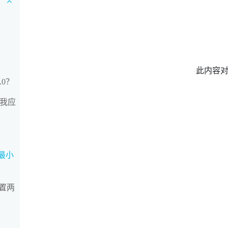
此内容
.0？
，我应
，最小
置两