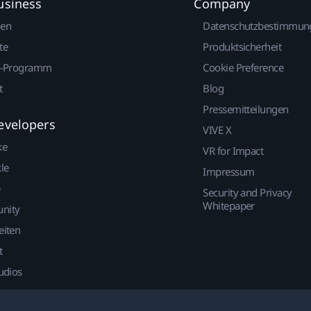
usiness
Company
gen
Datenschutzbestimmun
te
Produktsicherheit
r-Programm
Cookie Preference
t
Blog
Pressemitteilungen
evelopers
VIVE X
ke
VR for Impact
le
Impressum
Security and Privacy
Whitepaper
nity
eiten
t
udios