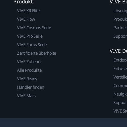
Produkt
VIVE B
VIVE XR Elite
Lösun
VIVE Flow
Produk
VIVE Cosmos Serie
Partne
VIVE Pro Serie
Suppor
VIVE Focus Serie
VIVE D
Zertifizierte überholte
Entdec
VIVE Zubehör
Entwick
Alle Produkte
Verteile
VIVE Ready
Commu
Händler finden
Neuigk
VIVE Mars
Suppor
VIVE St