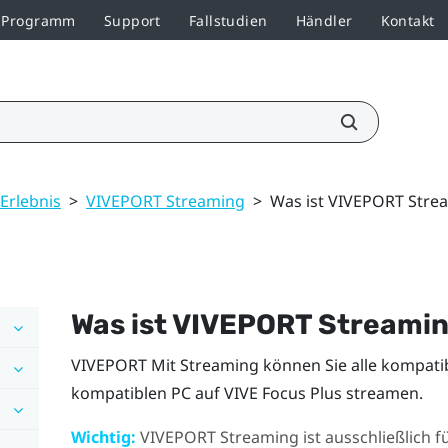
r-Programm
Support
Fallstudien
Händler
Kontakt
Erlebnis
>
VIVEPORT Streaming
>
Was ist VIVEPORT Stre
Was ist
VIVEPORT
Streami
VIVEPORT
Mit Streaming können Sie alle kompatibl
kompatiblen PC auf
VIVE Focus
Plus
streamen.
Wichtig:
VIVEPORT
Streaming ist ausschließlich f