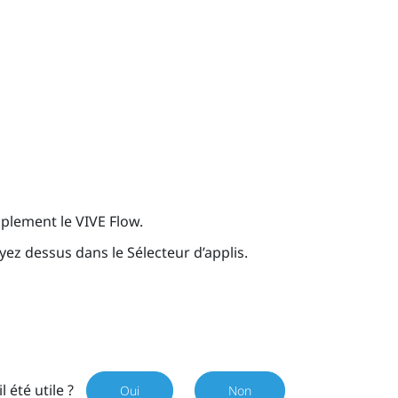
implement le
VIVE Flow
.
uyez dessus dans le Sélecteur d’applis.
il été utile ?
Oui
Non