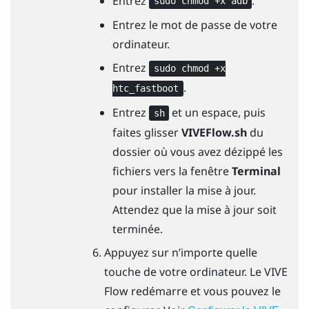
Entrez
.
sudo chmod +x adb
Entrez le mot de passe de votre
ordinateur.
Entrez
sudo chmod +x
.
htc_fastboot
Entrez
et un espace, puis
sh
faites glisser
VIVEFlow.sh
du
dossier où vous avez dézippé les
fichiers vers la fenêtre
Terminal
pour installer la mise à jour.
Attendez que la mise à jour soit
terminée.
Appuyez sur n’importe quelle
touche de votre ordinateur. Le
VIVE
Flow
redémarre et vous pouvez le