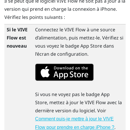
Il se peut que le logiciel
VIVE Flow
ne soit pas à jour à la
version qui prend en charge la connexion à
iPhone
.
Vérifiez les points suivants :
Si le
VIVE
Connectez le
VIVE Flow
à une source
Flow
est
d’alimentation, puis mettez-le. Vérifiez si
nouveau
vous voyez le badge
App Store
dans
l’écran de configuration.
Si vous ne voyez pas le badge
App
Store
, mettez à jour le
VIVE Flow
avec la
dernière version du logiciel. Voir
Comment puis-je mettre à jour le VIVE
.
Flow pour prendre en charge iPhone ?