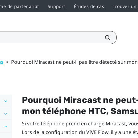
e de partenariat
Support
Études de cas
Trouver un
es
>
Pourquoi Miracast ne peut-il pas être détecté sur m
Pourquoi
Miracast
ne peut-
mon téléphone HTC,
Sams
Si votre téléphone prend en charge
Miracast
, vou
Lors de la configuration du
VIVE Flow
, il y a une é