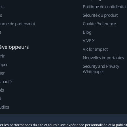
ns
Politique de confidential
s
Sécurité du produit
mme de partenariat
Cookie Preference
t
Blog
VIVE X
éveloppeurs
VR for Impact
rir
Nouvelles importantes
pper
Security and Privacy
Whitepaper
uer
nauté
tés
t
udios
yser les performances du site et fournir une expérience personnalisée et la publici