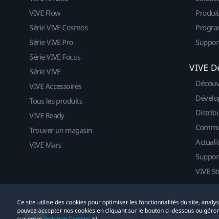
VIVE Flow
Produit
Série VIVE Cosmos
Progra
Série VIVE Pro
Suppor
Série VIVE Focus
VIVE D
Série VIVE
Découv
VIVE Accessoires
Dévelo
Tous les produits
Distrib
VIVE Ready
Commu
Trouver un magasin
Actuali
VIVE Mars
Suppor
VIVE St
Ce site utilise des cookies pour optimiser les fonctionnalités du site, anal
pouvez accepter nos cookies en cliquant sur le bouton ci-dessous ou gére
© 2011-2026 HTC Corporation
Mentions Légales
Co
sur notre
politique Cookies
ici.