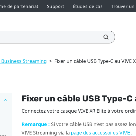
e de partenariat
Support
Études de cas
Trouver un
 Business Streaming
>
Fixer un câble USB Type-C au VIVE X
Fixer un câble
USB Type-C
Connectez votre casque
VIVE XR Elite
à votre ordi
Remarque :
Si votre câble USB n’est pas assez l
VIVE Streaming
via la
.
page des accessoires VIVE
ion