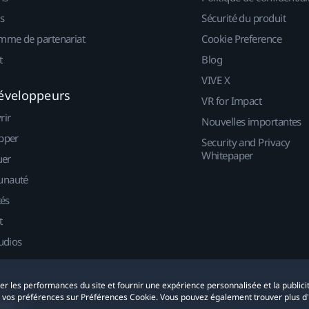
s
Sécurité du produit
mme de partenariat
Cookie Preference
t
Blog
VIVE X
éveloppeurs
VR for Impact
rir
Nouvelles importantes
pper
Security and Privacy
Whitepaper
uer
nauté
tés
t
udios
yser les performances du site et fournir une expérience personnalisée et la publici
r vos préférences sur Préférences Cookie. Vous pouvez également trouver plus d
okies