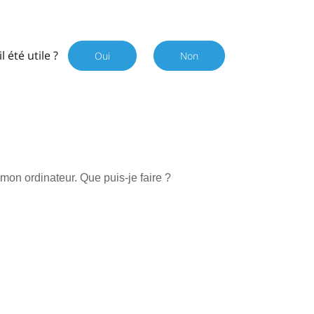
il été utile ?
Oui
Non
on ordinateur. Que puis-je faire ?