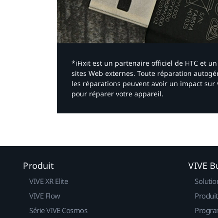
*iFixit est un partenaire officiel de HTC et
sites Web externes. Toute réparation autogér
les réparations peuvent avoir un impact sur 
pour réparer votre appareil.​
Produit
VIVE B
VIVE XR Elite
Solutio
VIVE Flow
Produit
Série VIVE Cosmos
Progra