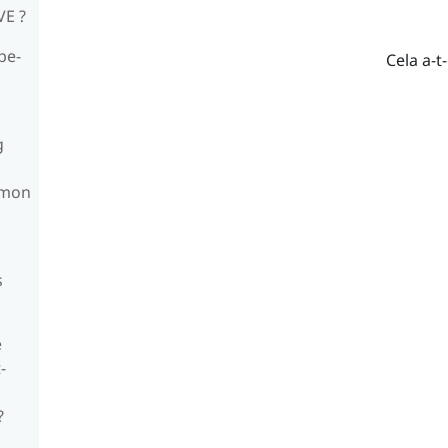
VE ?
pe-
Cela a-t-
g
 mon
s
e
-
?