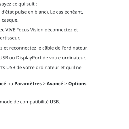
ayez ce qui suit :
t d'état pulse en blanc). Le cas échéant,
u casque.
ec
VIVE Focus Vision
déconnectez et
rtisseur.
z et reconnectez le câble de l'ordinateur.
t USB ou
DisplayPort
de votre ordinateur.
rts USB de votre ordinateur et qu’il ne
ncé
ou
Paramètres
>
Avancé
>
Options
mode de compatibilité USB.