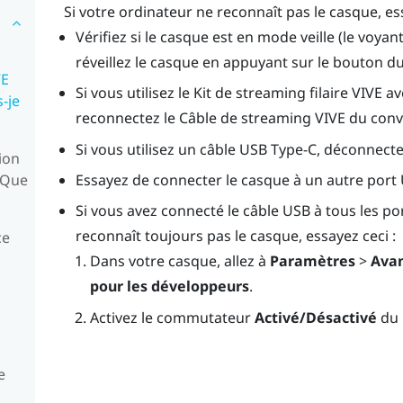
Si votre ordinateur ne reconnaît pas le casque, ess
Vérifiez si le casque est en mode veille (le voyan
réveillez le casque en appuyant sur le bouton d
VE
Si vous utilisez le
Kit de streaming filaire VIVE
av
-je
reconnectez le
Câble de streaming VIVE
du conve
Si vous utilisez un câble
USB Type-C
, déconnecte
ion
. Que
Essayez de connecter le casque à un autre por
Si vous avez connecté le câble USB à tous les po
reconnaît toujours pas le casque, essayez ceci :
ce
Dans votre casque, allez à
Paramètres
>
Ava
pour les développeurs
.
Activez le commutateur
Activé/Désactivé
du 
e
g