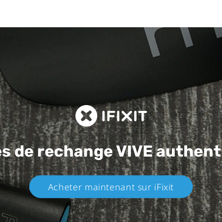
es de rechange
VIVE authent
Acheter maintenant sur iFixit​