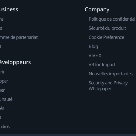
usiness
Company
ns
Politique de confidential
s
Sécurité du produit
mme de partenariat
Cookie Preference
t
Blog
VIVE X
éveloppeurs
VR for Impact
rir
Nouvelles importantes
pper
Security and Privacy
Whitepaper
uer
nauté
tés
t
udios